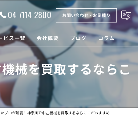
04-7114-2800
お問い合わせ・お見積り
ービス一覧
会社概要
ブログ
コラム
理
漫画特集
古機械を買取するならこ
取
ンテナンス
設
したプロが解説！神奈川で中古機械を買取するならここがおすすめ
売