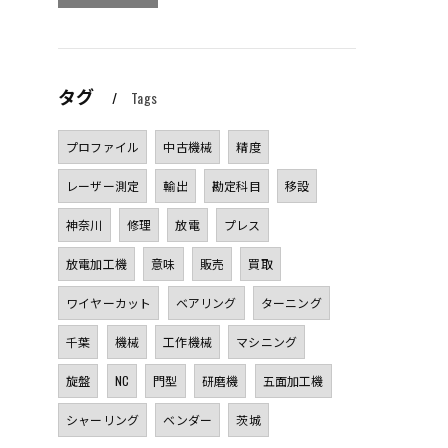
タグ
Tags
プロファイル
中古機械
精度
レーザー測定
輸出
勘定科目
移設
神奈川
修理
放電
プレス
放電加工機
意味
販売
買取
ワイヤーカット
ベアリング
ターニング
千葉
機械
工作機械
マシニング
旋盤
NC
門型
研磨機
五面加工機
シャーリング
ベンダー
茨城