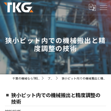
狭小ピット内での機械搬出と精
度調整の技術
千葉の機械ならTKG株式会社
ブログ
狭小ピット内での機械搬出と精度調整の技術
狭小ピット内での機械搬出と精度調整の
技術