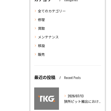
全てのカテゴリー
修理
買取
メンテナンス
移設
販売
最近の投稿
Recent Posts
2026/07/13
狭所ピット搬出における機械移設の安全対策と精度調整の重要性