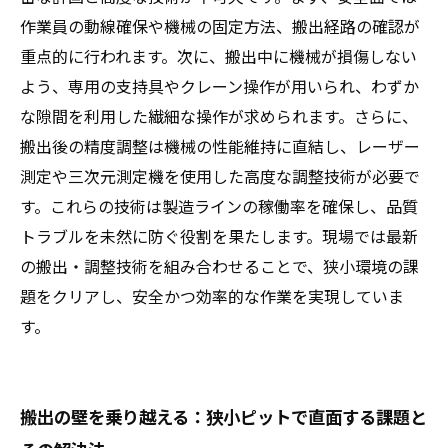
製造業の新時代
作業員の動線確保や機械の固定方法、搬出経路の確認が
重点的に行われます。次に、搬出中に機械が損傷しない
よう、専用の支持具やクレーン操作が用いられ、わずか
な隙間を利用した繊細な操作が求められます。さらに、
搬出後の精度調整は機械の性能維持に直結し、レーザー
測定や三次元測定機を使用した高度な調整技術が必要で
す。これらの技術は製造ラインの稼働率を確保し、品質
トラブルを未然に防ぐ役割を果たします。現場では最新
の搬出・調整技術を組み合わせることで、狭小環境の課
題をクリアし、安全かつ効率的な作業を実現していま
す。
搬出の壁を乗り越える：狭小ピットで直面する課題と