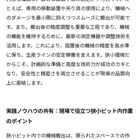
とえば、専用の移動装置や吊り具の使用により、機械へ
のダメージを最小限に抑えつつスムーズに搬出が可能で
す。また、搬出後の精度調整も重要な工程であり、機械
の機能を維持するために、最新の測定機器や調整技術を
活用します。これにより、設置後の機械の精度を高水準
に保ち、生産ラインの安定稼働を支えます。狭小環境だ
からこそ、計画的な準備と高度な技術力が成功のカギと
なり、安全性と精密さを両立させることが現場の品質向
上に直結します。
実践ノウハウの共有：現場で役立つ狭小ピット内作業
のポイント
狭小ピット内での機械搬出は、限られたスペースでの作