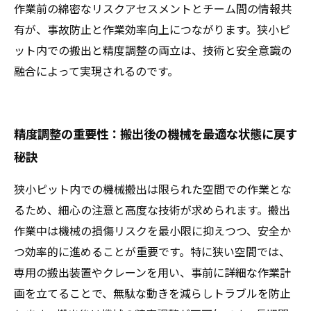
作業前の綿密なリスクアセスメントとチーム間の情報共
有が、事故防止と作業効率向上につながります。狭小ピ
ット内での搬出と精度調整の両立は、技術と安全意識の
融合によって実現されるのです。
精度調整の重要性：搬出後の機械を最適な状態に戻す
秘訣
狭小ピット内での機械搬出は限られた空間での作業とな
るため、細心の注意と高度な技術が求められます。搬出
作業中は機械の損傷リスクを最小限に抑えつつ、安全か
つ効率的に進めることが重要です。特に狭い空間では、
専用の搬出装置やクレーンを用い、事前に詳細な作業計
画を立てることで、無駄な動きを減らしトラブルを防止