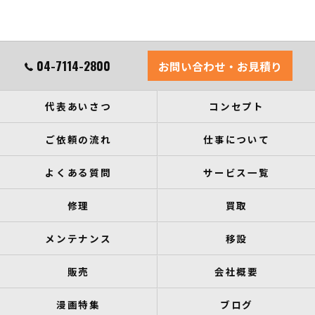
04-7114-2800
お問い合わせ・お見積り
代表あいさつ
コンセプト
ご依頼の流れ
仕事について
よくある質問
サービス一覧
修理
買取
メンテナンス
移設
販売
会社概要
漫画特集
ブログ