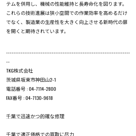
テムを併用し、機械の性能維持と長寿命化を図ります。
これらの技術進展は狭小空間での作業効率を高めるだけ
でなく、製造業の生産性を大きく向上させる新時代の扉
を開くと期待されています。
--------------------------------------------------------------------
--
TKG株式会社
茨城県坂東市神田山2-1
電話番号 : 04-7114-2800
FAX番号 : 04-7130-9618
千葉で迅速かつ的確な修理
千葉で適正価格での買取に尽力