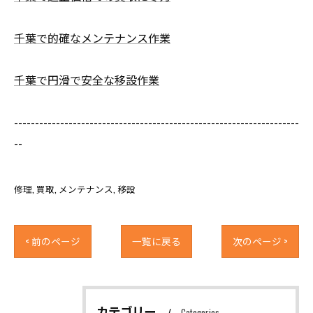
千葉で的確なメンテナンス作業
千葉で円滑で安全な移設作業
--------------------------------------------------------------------
--
修理
買取
メンテナンス
移設
< 前のページ
一覧に戻る
次のページ >
カテゴリー
Categories