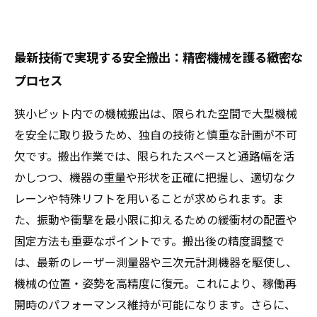
最新技術で実現する安全搬出：精密機械を護る緻密な
プロセス
狭小ピット内での機械搬出は、限られた空間で大型機械
を安全に取り扱うため、独自の技術と慎重な計画が不可
欠です。搬出作業では、限られたスペースと通路幅を活
かしつつ、機器の重量や形状を正確に把握し、適切なク
レーンや特殊リフトを用いることが求められます。ま
た、振動や衝撃を最小限に抑えるための緩衝材の配置や
固定方法も重要なポイントです。搬出後の精度調整で
は、最新のレーザー測量器や三次元計測機器を駆使し、
機械の位置・姿勢を高精度に復元。これにより、稼働再
開時のパフォーマンス維持が可能になります。さらに、