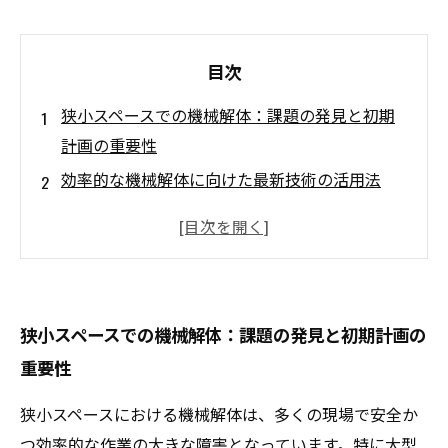
目次
狭小スペースでの機械解体：課題の発見と初期
計画の重要性
効率的な機械解体に向けた最新技術の活用法
狭小環境での安全確保と作業効率の両立を目指
す
実際の事例から学ぶ！狭小スペースでの搬出成
功の秘訣
狭小スペースでの機械解体：課題の発見と初期計画の
狭小スペースの機械解体と搬出を終えて—今後
重要性
に活かすポイント
基礎から押さえる狭小スペースでの機械解体技
狭小スペースにおける機械解体は、多くの現場で安全か
術の全貌
つ効率的な作業の大きな障害となっています。特に大型