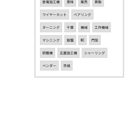
放電加工機
意味
販売
買取
ワイヤーカット
ベアリング
ターニング
千葉
機械
工作機械
マシニング
旋盤
NC
門型
研磨機
五面加工機
シャーリング
ベンダー
茨城