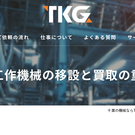
ご依頼の流れ
仕事について
よくある質問
サ
修
工作機械の移設と買取の
買
メ
移
千葉の機械ならT
販