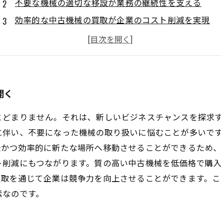
不要な機械の適切な移設が業務の継続性を支える
効率的な中古機械の買取が企業のコスト削減を実現
移設と買取：中古工作機械が企業成長の鍵となる
安全で効率的な移設サービスの選び方とは？
成功事例から学ぶ中古工作機械の移設と買取の重要性
開く
とどまりません。それは、新しいビジネスチャンスを探求
に伴い、不要になった機械の取り扱いに悩むことが多いで
全かつ効率的に新たな場所へ移動させることができるため
ト削減にもつながります。質の高い中古機械を低価格で購
買取を通じて企業は競争力を向上させることができます。
素なのです。