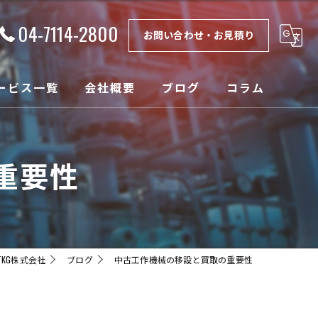
04-7114-2800
お問い合わせ・お見積り
ービス一覧
会社概要
ブログ
コラム
理
漫画特集
重要性
取
ンテナンス
設
KG株式会社
ブログ
中古工作機械の移設と買取の重要性
売