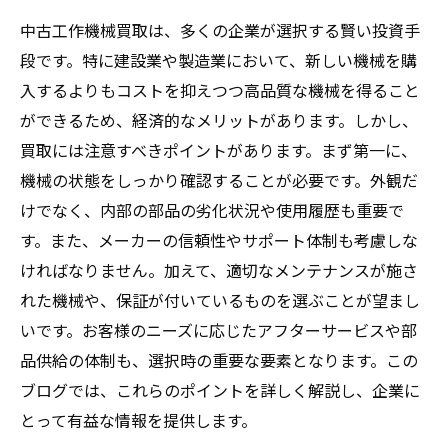
作機械のトラブル回避法
中古工作機械買取は、多くの企業が選択する賢い投資手
成功する中古工作機械買取のための実践的アド
段です。特に建設業や製造業において、新しい機械を購
バイス
入するよりもコストを抑えつつ高品質な機械を得ること
賢い投資を実現するための中古機械選びの総ま
ができるため、経済的なメリットがあります。しかし、
とめ
買取には注意すべきポイントがあります。まず第一に、
機械の状態をしっかり確認することが必要です。外観だ
けでなく、内部の部品の劣化状況や使用履歴も重要で
す。また、メーカーの信頼性やサポート体制も考慮しな
ければなりません。加えて、適切なメンテナンスが施さ
れた機械や、保証が付いているものを選ぶことが望まし
いです。お客様のニーズに応じたアフターサービスや部
品供給の体制も、選択時の重要な要素となります。この
ブログでは、これらのポイントを詳しく解説し、企業に
とって有益な情報を提供します。