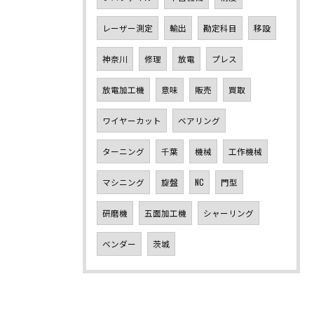
レーザー測定
輸出
勘定科目
移設
神奈川
修理
放電
プレス
放電加工機
意味
販売
買取
ワイヤーカット
ベアリング
ターニング
千葉
機械
工作機械
マシニング
旋盤
NC
門型
研磨機
五面加工機
シャーリング
ベンダー
茨城