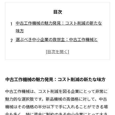
目次
中古工作機械の魅力発見：コスト削減の新たな
味方
選ぶべき中小企業の救世主：中古工作機械と
は？
中古工作機械選びのポイント：注意すべき品質
と性能
中古機械を選ぶ際の重要なチェックリスト
中古工作機械の魅力発見：コスト削減の新たな味方
メンテナンスと保証の重要性：安心して使うた
めに
中古工作機械は、コスト削減を図る企業にとって非常に
中古工作機械購入後の成功事例：活用法とは
魅力的な選択肢です。新品機械の高価格に対して、中古
賢い選択で企業を支える：中古工作機械の真の
機械はその価格の半分以下で手に入れることができる場
価値
合も多く、特に資金に制約のある中小企業にとって大き