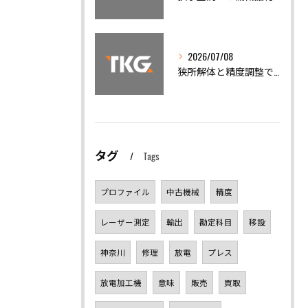
2026/07/08
狭所解体と精度調整で機械トラブルを迅速解決
タグ
Tags
プロファイル
中古機械
精度
レーザー測定
輸出
勘定科目
移設
神奈川
修理
放電
プレス
放電加工機
意味
販売
買取