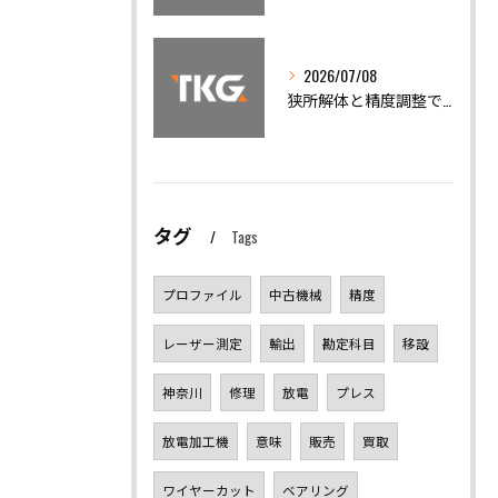
2026/07/08
狭所解体と精度調整で機械トラブルを迅速解決
タグ
Tags
プロファイル
中古機械
精度
レーザー測定
輸出
勘定科目
移設
神奈川
修理
放電
プレス
放電加工機
意味
販売
買取
ワイヤーカット
ベアリング