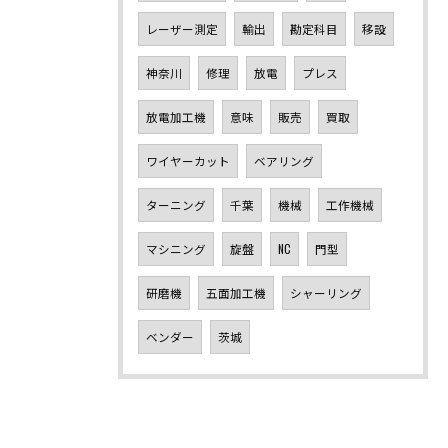
レーザー測定
輸出
勘定科目
移設
神奈川
修理
放電
プレス
放電加工機
意味
販売
買取
ワイヤーカット
ベアリング
ターニング
千葉
機械
工作機械
マシニング
旋盤
NC
門型
研磨機
五面加工機
シャーリング
ベンダー
茨城