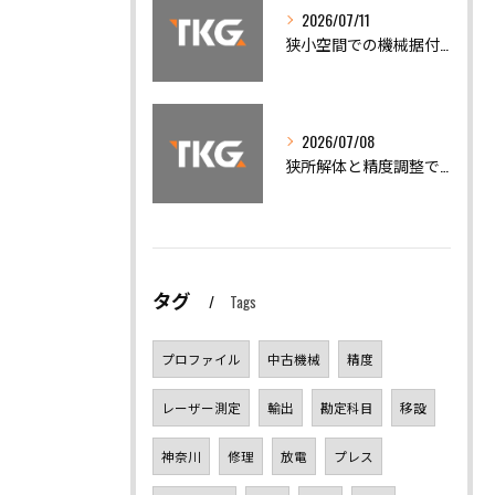
2026/07/11
狭小空間での機械据付と安全搬出技術
2026/07/08
狭所解体と精度調整で機械トラブルを迅速解決
タグ
Tags
プロファイル
中古機械
精度
レーザー測定
輸出
勘定科目
移設
神奈川
修理
放電
プレス