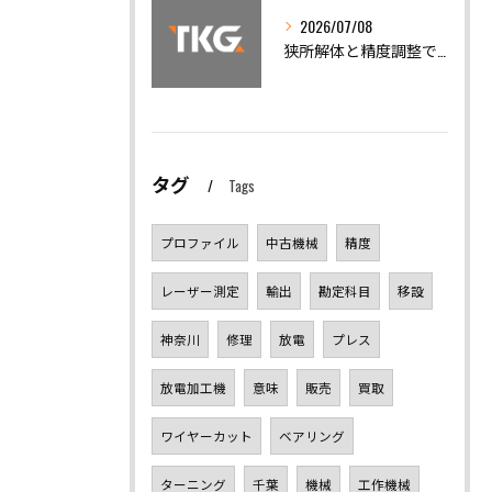
2026/07/08
狭所解体と精度調整で機械トラブルを迅速解決
タグ
Tags
プロファイル
中古機械
精度
レーザー測定
輸出
勘定科目
移設
神奈川
修理
放電
プレス
放電加工機
意味
販売
買取
ワイヤーカット
ベアリング
ターニング
千葉
機械
工作機械