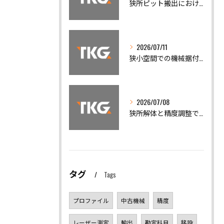
狭所ピット搬出における機械移設の安全対策と精度調整の重要性
2026/07/11
狭小空間での機械据付と安全搬出技術
2026/07/08
狭所解体と精度調整で機械トラブルを迅速解決
タグ
Tags
プロファイル
中古機械
精度
レーザー測定
輸出
勘定科目
移設