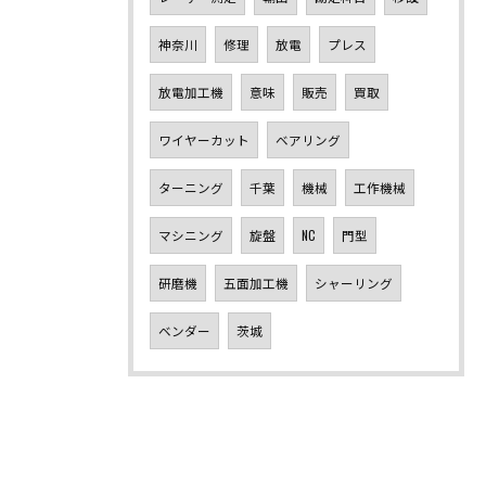
神奈川
修理
放電
プレス
放電加工機
意味
販売
買取
ワイヤーカット
ベアリング
ターニング
千葉
機械
工作機械
マシニング
旋盤
NC
門型
研磨機
五面加工機
シャーリング
ベンダー
茨城