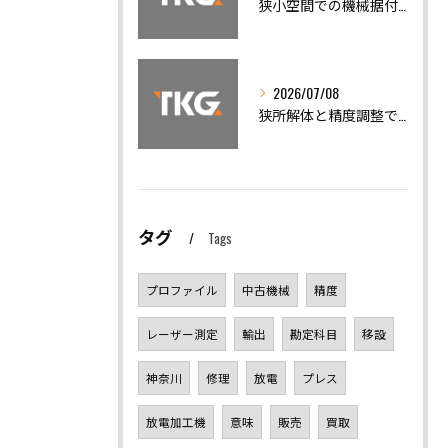
狭小空間での機械据付と安全搬出技術
2026/07/08
狭所解体と精度調整で機械トラブルを迅速解決
タグ
Tags
プロファイル
中古機械
精度
レーザー測定
輸出
勘定科目
移設
神奈川
修理
放電
プレス
放電加工機
意味
販売
買取