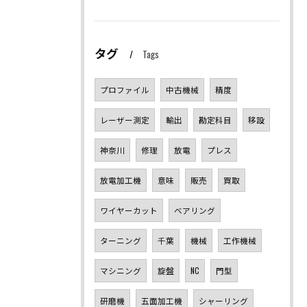
タグ
Tags
プロファイル
中古機械
精度
レーザー測定
輸出
勘定科目
移設
神奈川
修理
放電
プレス
放電加工機
意味
販売
買取
ワイヤーカット
ベアリング
ターニング
千葉
機械
工作機械
マシニング
旋盤
NC
門型
研磨機
五面加工機
シャーリング